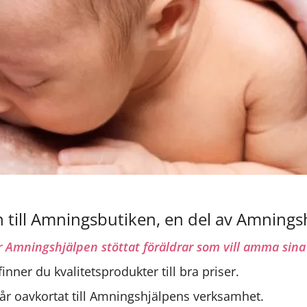
till Amningsbutiken, en del av Amnings
 Amningshjälpen stöttat föräldrar som vill amma sina
finner du kvalitetsprodukter till bra priser.
går oavkortat till Amningshjälpens verksamhet.