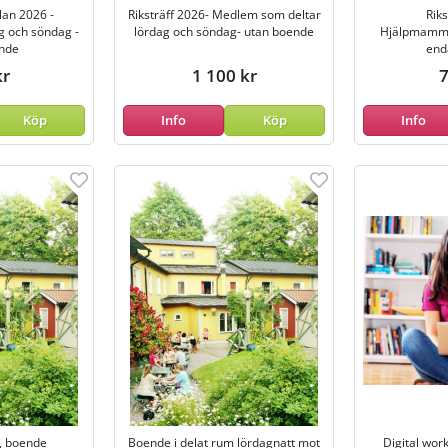
lan 2026 -
Riksträff 2026- Medlem som deltar
Riks
 och söndag -
lördag och söndag- utan boende
Hjälpmamma
nde
end
kr
1 100 kr
7
Köp
Info
Köp
Info
6, boende
Boende i delat rum lördagnatt mot
Digital wor