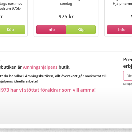
ags natt mot
söndag
Hjälpmamm
bbelrum 975kr
kr
975 kr
Köp
Info
Köp
Info
s
Pre
erb
butiken är
Amningshjälpens
butik.
E-
tt du handlar i Amningsbutiken, allt överskott går oavkortat till
post
älpens idèella arbete!
De upp
973 har vi stöttat föräldrar som vill amma!