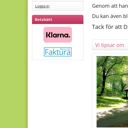
Genom att handl
Logga in
Du kan även bl
Betalsätt
Tack för att 
Vi tipsar om