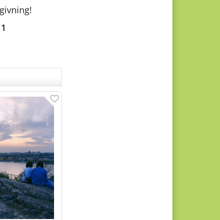
dgivning!
11