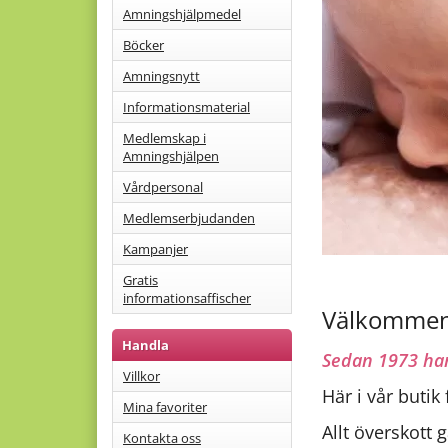
Amningshjälpmedel
Böcker
Amningsnytt
Informationsmaterial
Medlemskap i
Amningshjälpen
Vårdpersonal
Medlemserbjudanden
Kampanjer
Gratis
informationsaffischer
Välkommen 
Handla
Sedan 1973 har
Villkor
Här i vår butik 
Mina favoriter
Allt överskott 
Kontakta oss