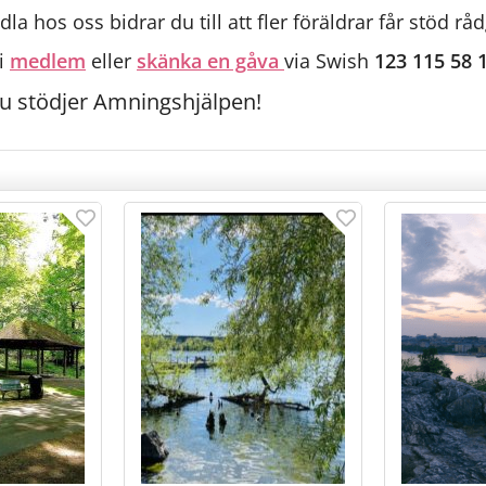
a hos oss bidrar du till att fler föräldrar får stöd rå
i
medlem
eller
skänka en gåva
via Swish
123 115 58 
Du stödjer Amningshjälpen!