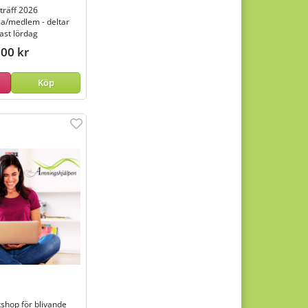
träff 2026
/medlem - deltar
ast lördag
00 kr
Köp
kshop för blivande