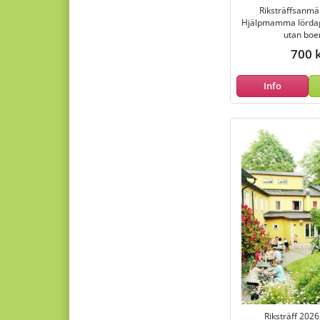
Riksträffsanmä
Hjälpmamma lördag
utan boe
700 
Info
Riksträff 202