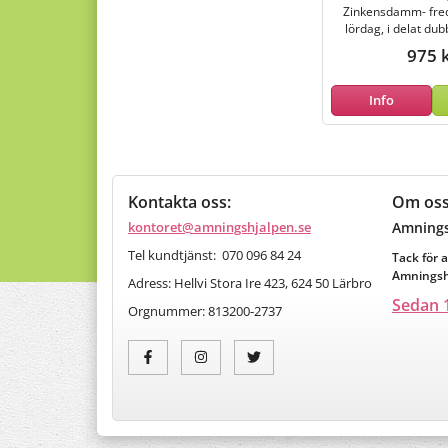
Zinkensdamm- fred
lördag, i delat du
975 
Info
Kontakta oss:
Om os
kontoret@amningshjalpen.se
Amnings
Tel kundtjänst: 070 096 84 24
Tack för a
Amningshj
Adress: Hellvi Stora Ire 423, 624 50 Lärbro
Sedan 1
Orgnummer:
813200-2737