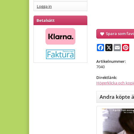
Logga in
Betalsätt
Spara som favo
Facebook
X
Email
Pi
Artikelnummer:
7040
Direktlänk:
Högerklicka och kopi
Andra köpte 