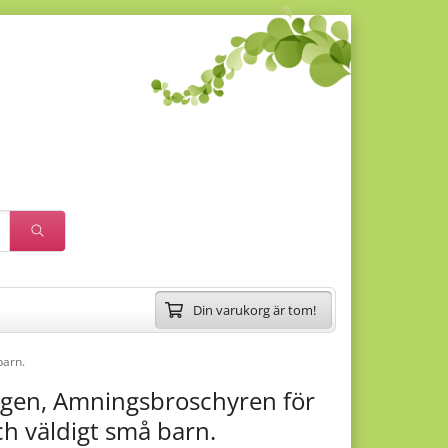
Din varukorg är tom!
barn.
ugen, Amningsbroschyren för
ch väldigt små barn.