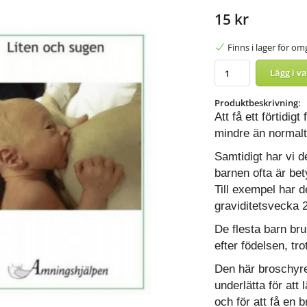
15 kr
Finns i lager för o
Lägg i v
Produktbeskrivning:
Att få ett förtidigt
mindre än
normalt
Samtidigt har vi 
barnen ofta är bet
Till exempel har d
graviditetsvecka
De flesta barn b
efter födelsen, tro
Den här broschyre
underlätta för att
och för att få en 