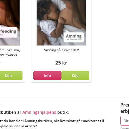
et! Engelska,
Amning så funkar det!
ow it works
r
25 kr
Köp
Info
Köp
s
Pre
erb
butiken är
Amningshjälpens
butik.
E-
tt du handlar i Amningsbutiken, allt överskott går oavkortat till
post
älpens idèella arbete!
De upp