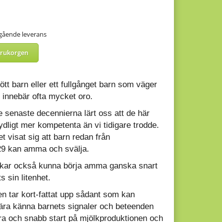
mgående leverans
arukorgen
 fött barn
eller ett fullgånget barn som väger
 innebär ofta mycket oro.
de senaste decennierna
lärt oss att de här
ydligt mer kompetenta än vi tidigare
trodde.
et visat sig att barn redan från
29 kan amma och svälja.
rukar också kunna börja amma
ganska snart
ts sin litenhet.
n tar kort-
fattat upp sådant som kan
 lära känna barnets signaler och
beteenden
bra och snabb start på mjölkproduktionen och