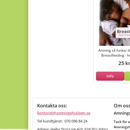
Amning så funkar d
Breastfeeding - h
25 k
Info
Kontakta oss:
Om os
kontoret@amningshjalpen.se
Amnings
Tel kundtjänst: 070 096 84 24
Tack för a
Amningshj
Adress: Hellvi Stora Ire 423, 624 50 Lärbro