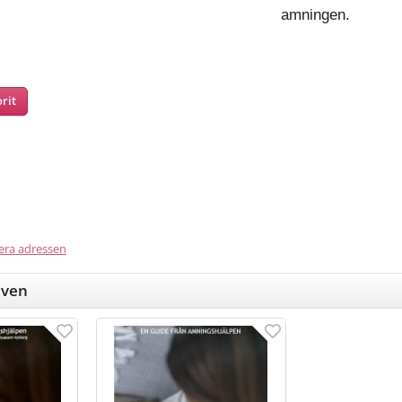
amningen.
rit
nterest
era adressen
även