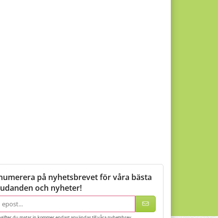
numerera på nyhetsbrevet för våra bästa
judanden och nyheter!
adress
gifter du matar in kommer endast användas till våra nyhetsbrev.