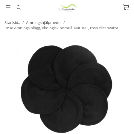
Startsida
/
Amningshjälpmedel
/
Imse Amningsinlägg, ekologisk bomull. Naturell, rosa eller svarta