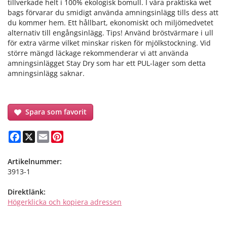
tillverkade helt i 100% ekologisk bomull. I våra praktiska wet
bags förvarar du smidigt använda amningsinlägg tills dess att
du kommer hem. Ett hållbart, ekonomiskt och miljömedvetet
alternativ till engångsinlägg. Tips! Använd bröstvärmare i ull
för extra värme vilket minskar risken för mjölkstockning. Vid
större mängd läckage rekommenderar vi att använda
amningsinlägget Stay Dry som har ett PUL-lager som detta
amningsinlägg saknar.
Spara som favorit
Facebook
X
Email
Pinterest
Artikelnummer:
3913-1
Direktlänk:
Högerklicka och kopiera adressen