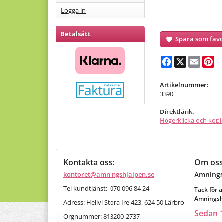
Logga in
Betalsätt
Spara som favo
Facebook
X
Email
Pi
Artikelnummer:
3390
Direktlänk:
Högerklicka och kopi
Kontakta oss:
Om os
kontoret@amningshjalpen.se
Amnings
Tel kundtjänst: 070 096 84 24
Tack för a
Amningshj
Adress: Hellvi Stora Ire 423, 624 50 Lärbro
Sedan 1
Orgnummer:
813200-2737