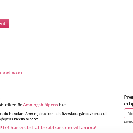
rit
nterest
era adressen
s
Pre
erb
butiken är
Amningshjälpens
butik.
E-
tt du handlar i Amningsbutiken, allt överskott går oavkortat till
post
älpens idèella arbete!
De upp
973 har vi stöttat föräldrar som vill amma!