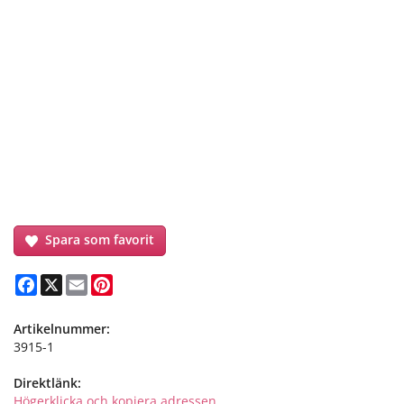
Spara som favorit
Facebook
X
Email
Pinterest
Artikelnummer:
3915-1
Direktlänk:
Högerklicka och kopiera adressen