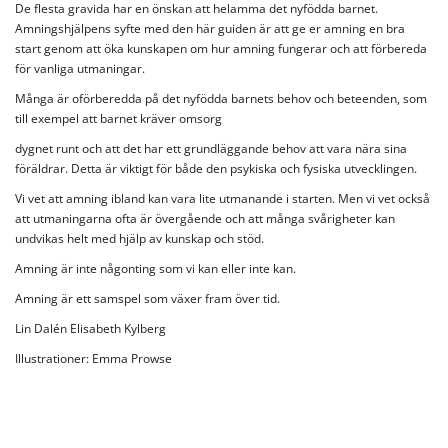
De flesta gravida har en önskan att helamma det nyfödda barnet.
Amningshjälpens syfte med den här guiden är att ge er amning en bra
start genom att öka kunskapen om hur amning fungerar och att förbereda
för vanliga utmaningar.
Många är oförberedda på det nyfödda barnets behov och beteenden, som
till exempel att barnet kräver omsorg
dygnet runt och att det har ett grundläggande behov att vara nära sina
föräldrar. Detta är viktigt för både den psykiska och fysiska utvecklingen.
Vi vet att amning ibland kan vara lite utmanande i starten. Men vi vet också
att utmaningarna ofta är övergående och att många svårigheter kan
undvikas helt med hjälp av kunskap och stöd.
Amning är inte någonting som vi kan eller inte kan.
Amning är ett samspel som växer fram över tid.
Lin Dalén Elisabeth Kylberg
Illustrationer: Emma Prowse