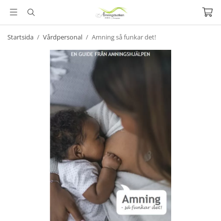
Startsida
/
Vårdpersonal
/
Amning så funkar det!