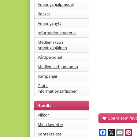
Amningshjälpmedel
Böcker
Amningsnytt
Informationsmaterial
Medlemskap i
Amningshjälpen
Vårdpersonal
Medlemserbjudanden
Kampanjer
Gratis
informationsaffischer
Handla
Villkor
Spara som favo
Mina favoriter
Facebook
X
Email
Pi
Kontakta oss