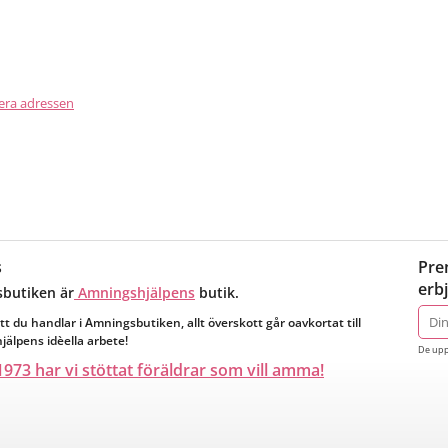
era adressen
s
Pre
erb
butiken är
Amningshjälpens
butik.
E-
tt du handlar i Amningsbutiken, allt överskott går oavkortat till
post
älpens idèella arbete!
De upp
973 har vi stöttat föräldrar som vill amma!