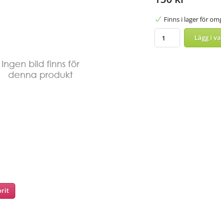
Finns i lager för o
Lägg i v
rit
nterest