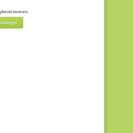
mgående leverans
arukorgen