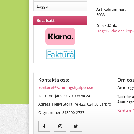
Logga in
Artikelnummer:
5038
Betalsätt
Direktlänk:
Högerklicka och kopi
Kontakta oss:
Om os
kontoret@amningshjalpen.se
Amnings
Tel kundtjänst: 070 096 84 24
Tack för a
Amningshj
Adress: Hellvi Stora Ire 423, 624 50 Lärbro
Sedan 1
Orgnummer:
813200-2737