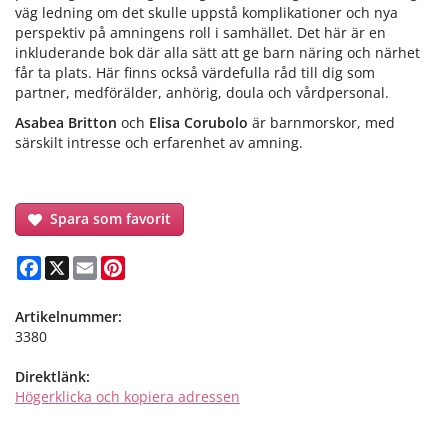
väg ledning om det skulle uppstå komplikationer och nya
perspektiv på amningens roll i samhället. Det här är en
inkluderande bok där alla sätt att ge barn näring och närhet
får ta plats. Här finns också värdefulla råd till dig som
partner, medförälder, anhörig, doula och vårdpersonal.
Asabea Britton
och
Elisa Corubolo
är barnmorskor, med
särskilt intresse och erfarenhet av amning.
Spara som favorit
Facebook
X
Email
Pinterest
Artikelnummer:
3380
Direktlänk:
Högerklicka och kopiera adressen