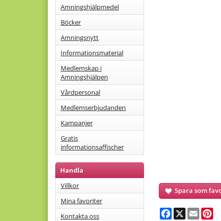
Amningshjälpmedel
Böcker
Amningsnytt
Informationsmaterial
Medlemskap i
Amningshjälpen
Vårdpersonal
Medlemserbjudanden
Kampanjer
Gratis
informationsaffischer
Handla
Villkor
Spara som favo
Mina favoriter
Facebook
X
Email
Pi
Kontakta oss