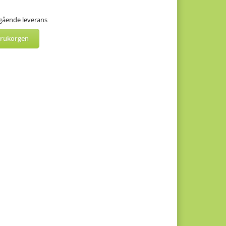
mgående leverans
arukorgen