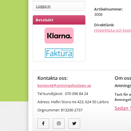
Logga in
Artikelnummer:
3008
Betalsätt
Direktlänk:
Högerklicka och kopi
Kontakta oss:
Om os
kontoret@amningshjalpen.se
Amnings
Tel kundtjänst: 070 096 84 24
Tack för a
Amningshj
Adress: Hellvi Stora Ire 423, 624 50 Lärbro
Sedan 1
Orgnummer:
813200-2737