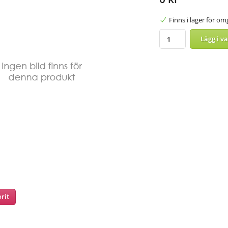
Finns i lager för o
Lägg i v
rit
nterest