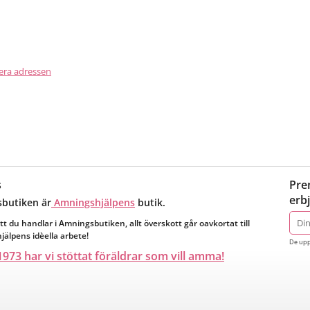
era adressen
s
Pre
erb
butiken är
Amningshjälpens
butik.
E-
tt du handlar i Amningsbutiken, allt överskott går oavkortat till
post
älpens idèella arbete!
De upp
973 har vi stöttat föräldrar som vill amma!