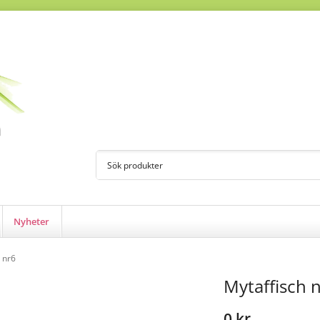
Nyheter
 nr6
Mytaffisch 
0 kr